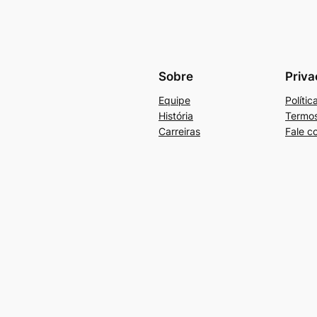
Sobre
Priva
Equipe
Políti
História
Termos
Carreiras
Fale c