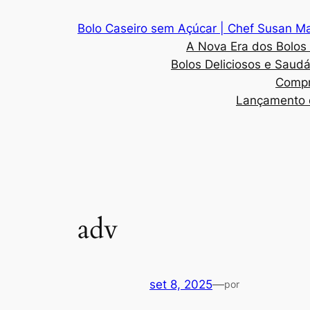
Pular
Bolo Caseiro sem Açúcar | Chef Susan M
para
A Nova Era dos Bolos
o
Bolos Deliciosos e Saud
conteúdo
Compr
Lançamento d
adv
set 8, 2025
—
por